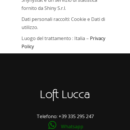
Shynystat è un servizio di statistica
fornito da Shiny S.r.l.
Dati personali raccolti: Cookie e Dati di
utilizzo.
Luogo del trattamento : Italia –
Privacy
Policy
Telefono:
+39 335 295 247
Whatsapp